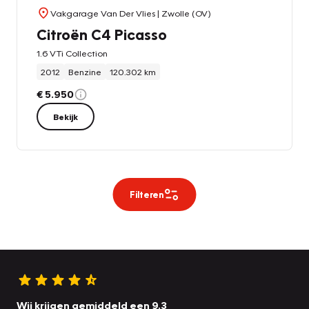
Vakgarage Van Der Vlies
| Zwolle (OV)
Citroën C4 Picasso
1.6 VTi Collection
2012
Benzine
120.302 km
€ 5.950
Bekijk
Filteren
Wij krijgen gemiddeld een 9.3