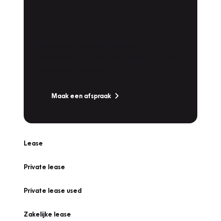
Plan een
Werkplaatsafspraak
Is uw auto toe aan Onderhoud,
Bandenwissel of een Vakantiecheck? Plan
online een afspraak!
Maak een afspraak
Lease
Private lease
Private lease used
Zakelijke lease