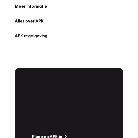
Meer informatie
Alles over APK
APK regelgeving
APK Keuring bij
Vakgarage!
Is het weer tijd voor de jaarlijkse APK? Ga
snel naar Vakgarage bij u in de buurt, en ga
zonder zorgen de weg op!
Plan een APK in