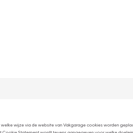
 welke wijze via de website van Vakgarage cookies worden geplaa
n dit Cookie Statement wordt tevens aangegeven voor welke doelei