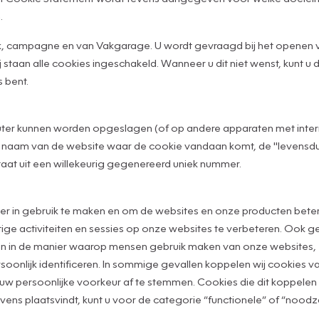
.
merk, campagne en van Vakgarage. U wordt gevraagd bij het opene
taan alle cookies ingeschakeld. Wanneer u dit niet wenst, kunt u di
 bent.
puter kunnen worden opgeslagen (of op andere apparaten met inte
 naam van de website waar de cookie vandaan komt, de "levensduu
taat uit een willekeurig gegenereerd uniek nummer.
r in gebruik te maken en om de websites en onze producten beter
ge activiteiten en sessies op onze websites te verbeteren. Ook
jgen in de manier waarop mensen gebruik maken van onze websites, 
rsoonlijk identificeren. In sommige gevallen koppelen wij cookies 
 persoonlijke voorkeur af te stemmen. Cookies die dit koppelen m
ns plaatsvindt, kunt u voor de categorie “functionele” of “noodza