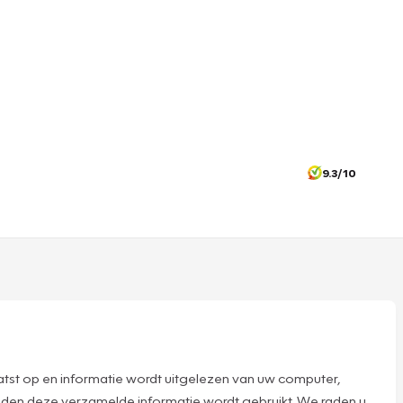
9.3/10
tst op en informatie wordt uitgelezen van uw computer,
nden deze verzamelde informatie wordt gebruikt. We raden u