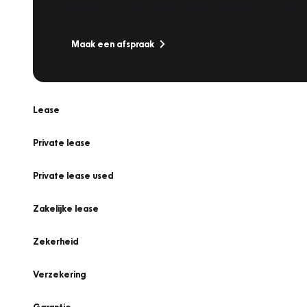
Is uw auto toe aan Onderhoud, Bandenwissel of een Va
Maak een afspraak
Lease
Private lease
Private lease used
Zakelijke lease
Zekerheid
Verzekering