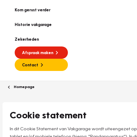
Kom gerust verder
Historie vakgarage
Zekerheden
Afspraak maken
Contact
Homepage
Cookie statement
In dit Cookie Statement van Vakgarage wordt uiteengezet op
tablet en/of mobiele telefoon (hierna: "Randapparatuur"). I