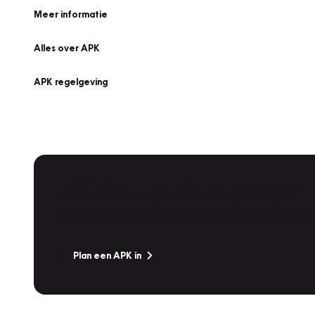
Meer informatie
Alles over APK
APK regelgeving
APK Keuring bij Vakgarage!
Is het weer tijd voor de jaarlijkse APK? Ga snel naar V
Plan een APK in