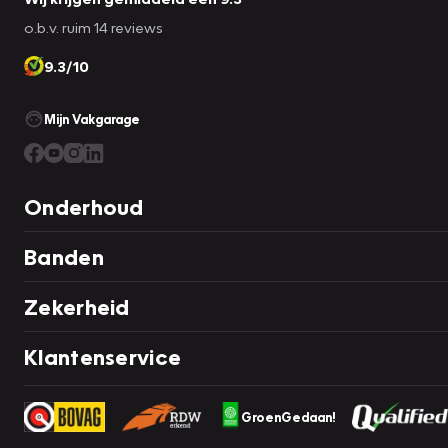
o.b.v. ruim 14 reviews
9.3/10
Mijn Vakgarage
Onderhoud
Banden
Zekerheid
Klantenservice
GroenGedaan!