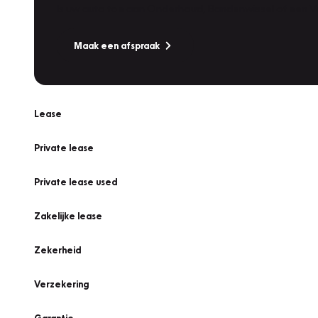
Is uw auto toe aan Onderhoud, Bandenwissel of een Va
Maak een afspraak
Lease
Private lease
Private lease used
Zakelijke lease
Zekerheid
Verzekering