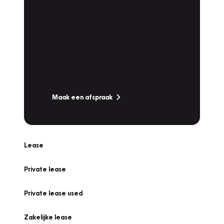
Plan een
Werkplaatsafspraak
Is uw auto toe aan Onderhoud,
Bandenwissel of een Vakantiecheck? Plan
online een afspraak!
Maak een afspraak
Lease
Private lease
Private lease used
Zakelijke lease