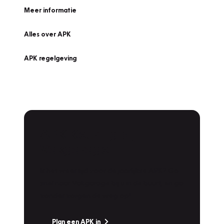
Meer informatie
Alles over APK
APK regelgeving
APK Keuring bij
Vakgarage!
Is het weer tijd voor de jaarlijkse APK? Ga
snel naar Vakgarage bij u in de buurt, en ga
zonder zorgen de weg op!
Plan een APK in